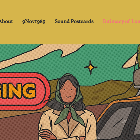
About
9Nov1989
Sound Postcards
Intimacy of Lo