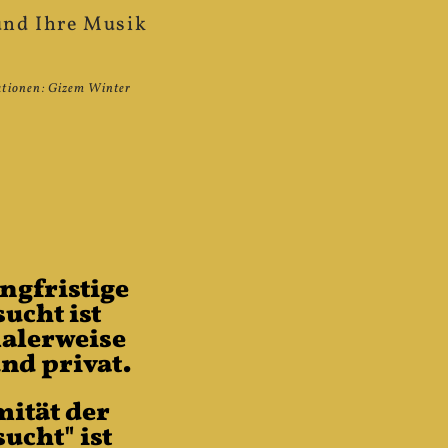
und Ihre Musik
rationen: Gizem Winter
angfristige
ucht ist
alerweise
und privat.
mität der
ucht" ist