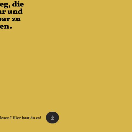
eg, die
ar und
bar zu
en.
lesen? Hier hast du es!