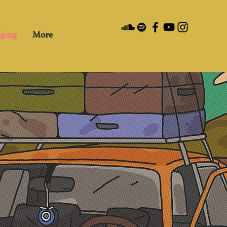
nging
More