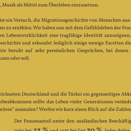
g, Musik als Mittel zum Überleben einzusetzen.
 ist ein Versuch, die Migrationsgeschichte von Menschen aus
n zu erzählen. Wir haben uns mit dem Gefühlsleben der Fraue
en Lebenswirklichkeit eine tragfähige Identität anzueignen.
eschichte und erkundet lediglich einige wenige Facetten die
te beruht auf sehr persönlichen Gesprächen, bei denen n
ann oder soll.
eichneten Deutschland und die Türkei ein gegenseitiges A
erbeabkommen sollte das Leben vieler Generationen veränd
beiters” ausmalen? Werfen wir kurz einen Blick auf die Zahlen
Der Frauenanteil unter den ausländischen Beschäfti
23 %
30 %
1965 bei
und 1973 bei fast
. Jeder dritt