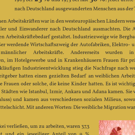
nach Deutschland ausgewanderten Menschen aus der Tü
en Arbeitskräften war in den westeuropäischen Ländern wese
ller und Einwanderer nach Deutschland ausmachten. Die 
n Arbeitskräftebedarf gestaltet. Industriezweige wie Bergb
er werdende Wirtschaftszweig der Autofabriken, Elektro- u
nnlicher Arbeitskräfte. Andererseits wurden in 
n, im Hotelgewerbe und in Krankenhäusern Frauen für pr
kläufigen Industrieentwicklung stieg die Nachfrage nach we
eitgeber hatten einen gezielten Bedarf an weiblichen Arbei
e Frauen oder solche, die keine Kinder hatten. Es ist wichti
 Städten wie Istanbul, Izmir, Ankara und Adana kamen. Sie w
hluss) und kamen aus verschiedenen sozialen Milieus, sowoh
ttelschicht. Mit anderen Worten: Die weibliche Migration war
kei verließen, um zu arbeiten, waren 37,3
et und ein jeweiliger Anteil von 9 %