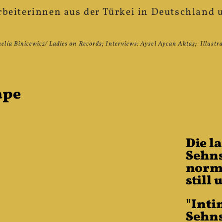
rbeiterinnen aus der Türkei in Deutschland 
elia Binicewicz/ Ladies on Records; Interviews: Aysel Aycan Aktaş; Illust
ape
Die l
Sehns
norm
still 
"Inti
Sehns